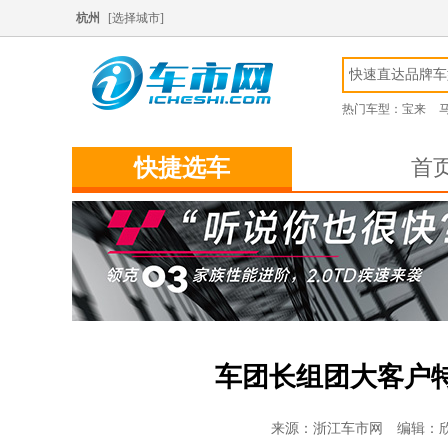
杭州
[
选择城市
]
热门车型：
宝来
快捷选车
首
车团长组团大客户
来源：浙江车市网 编辑：欣欣 发布