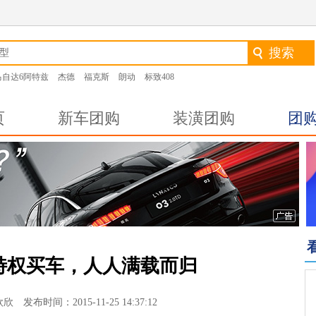
马自达6阿特兹
杰德
福克斯
朗动
标致408
页
新车团购
装潢团购
团
特权买车，人人满载而归
时间：2015-11-25 14:37:12