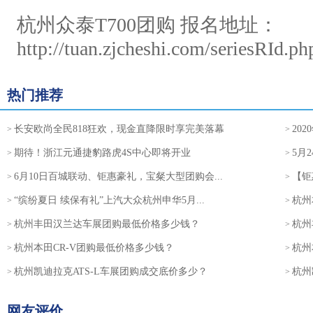
杭州众泰T700团购
报名地址：
http://tuan.zjcheshi.com/seriesRId.p
热门推荐
长安欧尚全民818狂欢，现金直降限时享完美落幕
20
>
>
期待！浙江元通捷豹路虎4S中心即将开业
5月
>
>
6月10日百城联动、钜惠豪礼，宝粲大型团购会...
【钜
>
>
“缤纷夏日 续保有礼”上汽大众杭州申华5月...
杭州
>
>
杭州丰田汉兰达车展团购最低价格多少钱？
杭州
>
>
杭州本田CR-V团购最低价格多少钱？
杭州
>
>
杭州凯迪拉克ATS-L车展团购成交底价多少？
杭州
>
>
网友评价