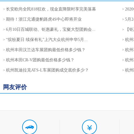
长安欧尚全民818狂欢，现金直降限时享完美落幕
20
>
>
期待！浙江元通捷豹路虎4S中心即将开业
5月
>
>
6月10日百城联动、钜惠豪礼，宝粲大型团购会...
【钜
>
>
“缤纷夏日 续保有礼”上汽大众杭州申华5月...
杭州
>
>
杭州丰田汉兰达车展团购最低价格多少钱？
杭州
>
>
杭州本田CR-V团购最低价格多少钱？
杭州
>
>
杭州凯迪拉克ATS-L车展团购成交底价多少？
杭州
>
>
网友评价