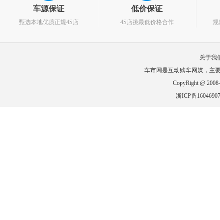
车源保证
低价保证
甄选本地优质正规4S店
4S店挑最低价格合作
规
关于我
车市网是互动购车网媒，主
CopyRight @ 2
浙ICP备160469