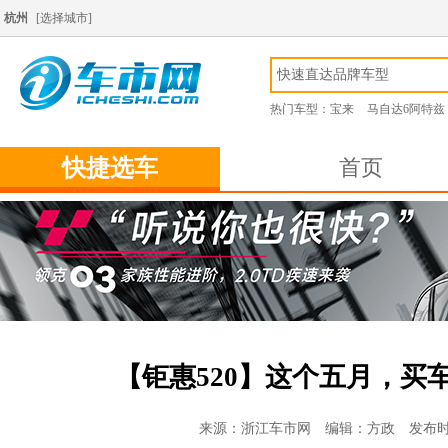
杭州
[
选择城市
]
热门车型：
宝来
马自达6阿特兹
快捷选车
首页
【钜惠520】这个五月，买
来源：浙江车市网 编辑：方政 发布时间：2018