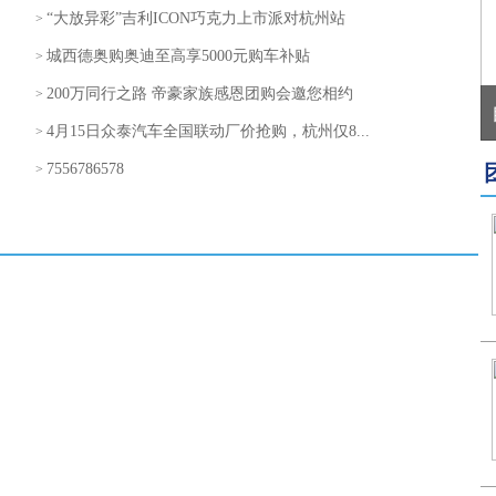
“大放异彩”吉利ICON巧克力上市派对杭州站
>
城西德奥购奥迪至高享5000元购车补贴
>
200万同行之路 帝豪家族感恩团购会邀您相约
>
4月15日众泰汽车全国联动厂价抢购，杭州仅8...
>
7556786578
>