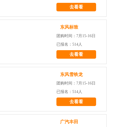
去看看
东风标致
团购时间：7月15-16日
已报名：514人
去看看
东风雪铁龙
团购时间：7月15-16日
已报名：514人
去看看
广汽丰田