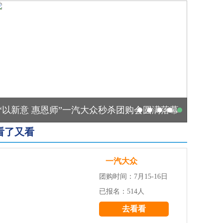
“以新意 惠恩师”一汽大众秒杀团购会圆满落幕
看了又看
一汽大众
团购时间：7月15-16日
已报名：514人
去看看