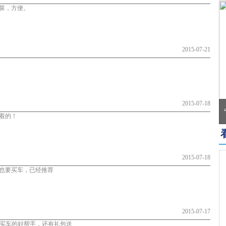
划算，方便。
2015-07-21
2015-07-18
着的！
2015-07-18
也要买车，已经推荐
2015-07-17
。买车的好帮手，还有礼包送