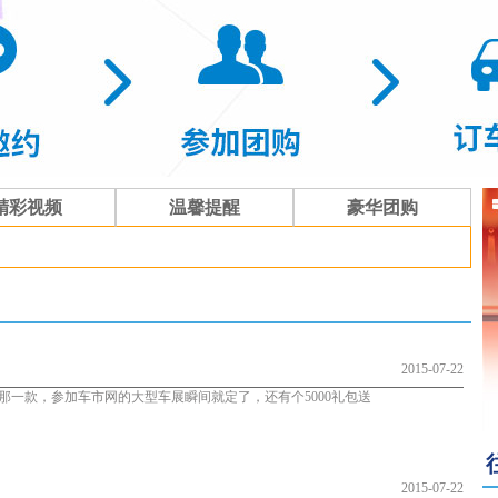
精彩视频
温馨提醒
豪华团购
2015-07-22
一款，参加车市网的大型车展瞬间就定了，还有个5000礼包送
2015-07-22