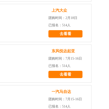
上汽大众
团购时间：2月18日
已报名：514人
去看看
东风悦达起亚
团购时间：7月15-16日
已报名：514人
去看看
一汽马自达
团购时间：7月15-16日
已报名：514人