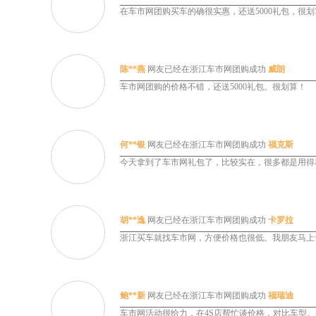
在车市网团购买车的确很实惠，还送5000礼包，很
陈**燕
网友已经在浙江车市网团购成功
威朗
车市网团购的价格不错，还送5000礼包。很划算！
何**银
网友已经在浙江车市网团购成功
福克斯
今天拿到了车市网礼包了，比较实在，很多都是用得
胡**逸
网友已经在浙江车市网团购成功
卡罗拉
浙江买车就找车市网，方便价格也很低。我朋友马上
鲍**新
网友已经在浙江车市网团购成功
福瑞迪
车市网活动很给力，在4S店帮忙谈价格，对比车型