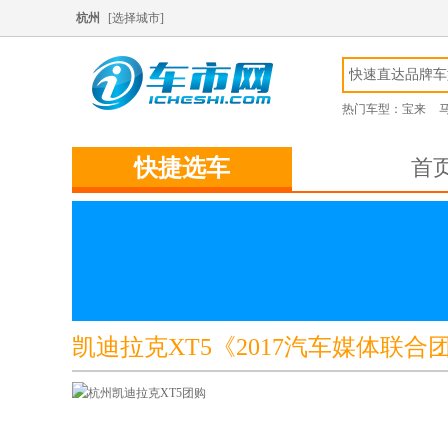
杭州
[
选择城市
]
热门车型：
宝来
快捷选车
首
凯迪拉克XT5《2017汽车媒体联合