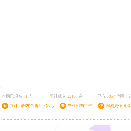
本期已报名
51
人
累计成交
22136
台
已有
3857
位网友
共计为网友节省1.28亿元
专业团购11年
同城更低团购