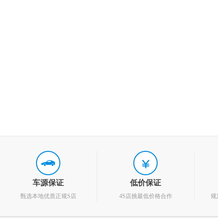
车源保证
低价保证
甄选本地优质正规S店
4S店挑最低价格合作
规