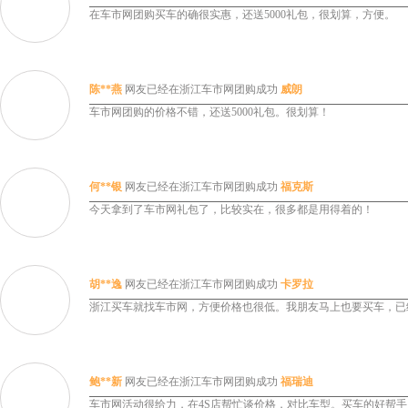
在车市网团购买车的确很实惠，还送5000礼包，很划算，方便。
陈**燕
网友已经在浙江车市网团购成功
威朗
车市网团购的价格不错，还送5000礼包。很划算！
何**银
网友已经在浙江车市网团购成功
福克斯
今天拿到了车市网礼包了，比较实在，很多都是用得着的！
胡**逸
网友已经在浙江车市网团购成功
卡罗拉
浙江买车就找车市网，方便价格也很低。我朋友马上也要买车，已
鲍**新
网友已经在浙江车市网团购成功
福瑞迪
车市网活动很给力，在4S店帮忙谈价格，对比车型。买车的好帮