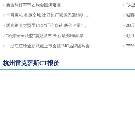
新吉利好车节团购会圆满落幕
“大
>
>
十月豪礼 礼惠全城 比亚迪厂家感恩回馈购...
城西
>
>
润泰别克大型团购会“厂价直销 底价冲量”...
20
>
>
“哈弗安全联盟”震撼发布 全新哈弗H6豪华...
4月
>
>
浙江江铃全新域虎上市会暨JMC品牌团购会
7556
>
>
杭州雷克萨斯CT报价