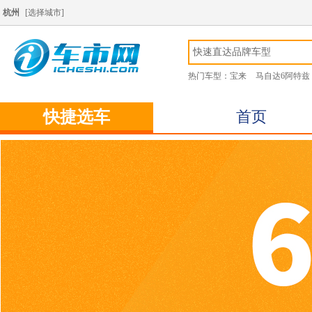
杭州
[
选择城市
]
热门车型：
宝来
马自达6阿特兹
快捷选车
首页