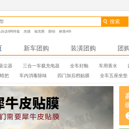
马自达6阿特兹
杰德
福克斯
朗动
标致408
页
新车团购
装潢团购
团
吸尘器
三合一车载充电器
全车封釉
车用香水
蜡把
车内消毒除味
四门加后档贴膜
全车五座坐垫