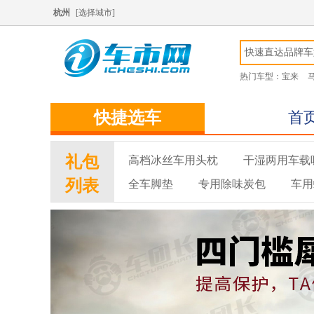
杭州
[
选择城市
]
热门车型：
宝来
快捷选车
首
礼包
高档冰丝车用头枕
干湿两用车载
列表
全车脚垫
专用除味炭包
车用