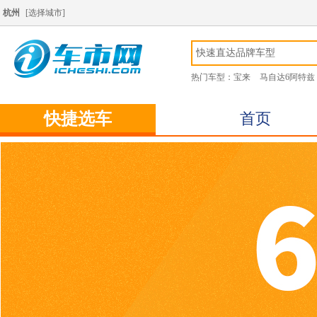
杭州
[
选择城市
]
热门车型：
宝来
马自达6阿特兹
快捷选车
首页