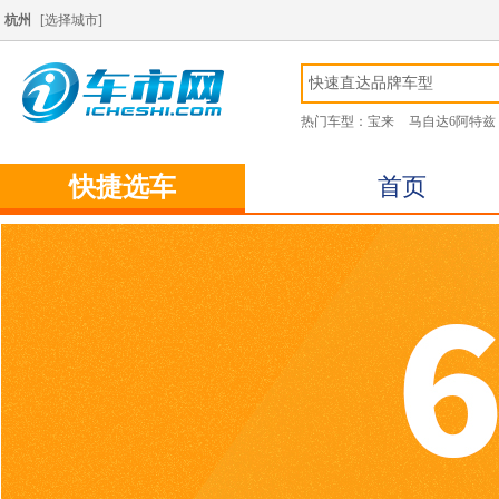
杭州
[
选择城市
]
热门车型：
宝来
马自达6阿特兹
快捷选车
首页